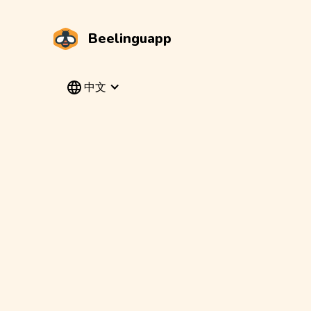
Beelinguapp
中文