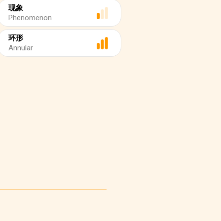
现象
Phenomenon
环形
Annular