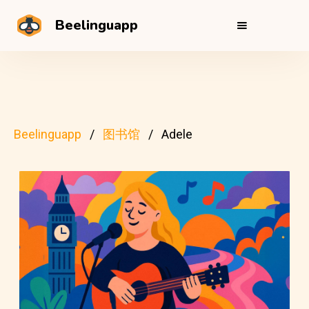
Beelinguapp
Beelinguapp
图书馆
Adele