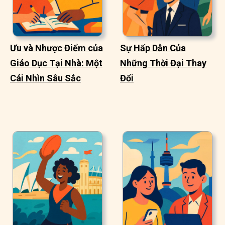
Ưu và Nhược Điểm của
Sự Hấp Dẫn Của
Giáo Dục Tại Nhà: Một
Những Thời Đại Thay
Cái Nhìn Sâu Sắc
Đổi