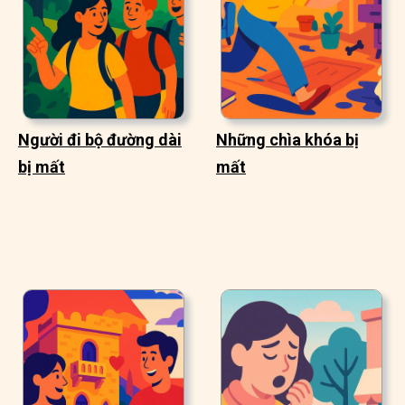
Người đi bộ đường dài
Những chìa khóa bị
bị mất
mất