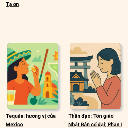
Tạ ơn
Tequila: hương vị của
Thần đạo: Tôn giáo
Mexico
Nhật Bản cổ đại; Phần I