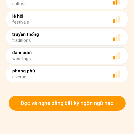
culture
lễ hội
festivals
truyền thống
traditions
đám cưới
weddings
phong phú
diverse
Đọc và nghe bằng bất kỳ ngôn ngữ nào