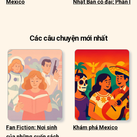
Mexico
Nhật Bản cổ đại; Phần I
Các câu chuyện mới nhất
Fan Fiction: Nơi sinh
Khám phá Mexico
của những cuốn sách