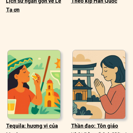
Lịch sử ngắn gọn về Lễ
Theo kịp Hàn Quốc
Tạ ơn
Tequila: hương vị của
Thần đạo: Tôn giáo