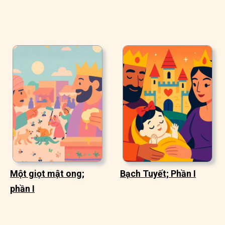
Một giọt mật ong;
Bạch Tuyết; Phần I
phần I