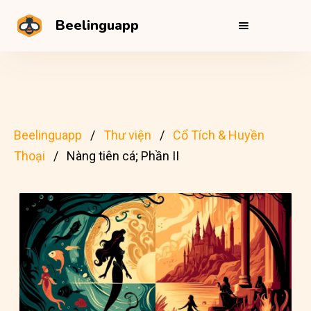
Beelinguapp
Beelinguapp
Thư viện
Cổ Tích & Huyền
Thoại
Nàng tiên cá; Phần II