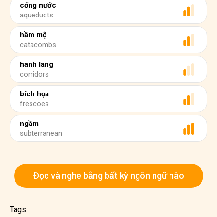
cống nước
aqueducts
hầm mộ
catacombs
hành lang
corridors
bích họa
frescoes
ngầm
subterranean
Đọc và nghe bằng bất kỳ ngôn ngữ nào
Tags: