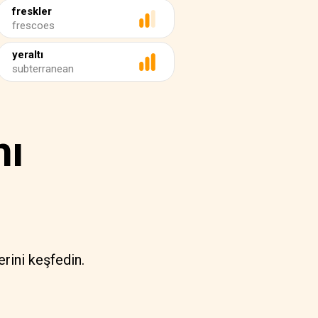
freskler
frescoes
yeraltı
subterranean
nı
lerini keşfedin.