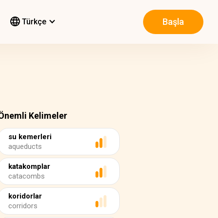
Başla
Türkçe
Önemli Kelimeler
su kemerleri
aqueducts
katakomplar
catacombs
koridorlar
corridors