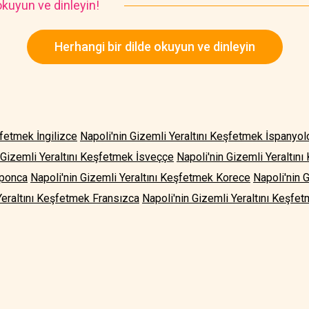
kuyun ve dinleyin!
Herhangi bir dilde okuyun ve dinleyin
şfetmek İngilizce
Napoli'nin Gizemli Yeraltını Keşfetmek İspanyol
 Gizemli Yeraltını Keşfetmek İsveççe
Napoli'nin Gizemli Yeraltın
aponca
Napoli'nin Gizemli Yeraltını Keşfetmek Korece
Napoli'nin 
Yeraltını Keşfetmek Fransızca
Napoli'nin Gizemli Yeraltını Keşfe