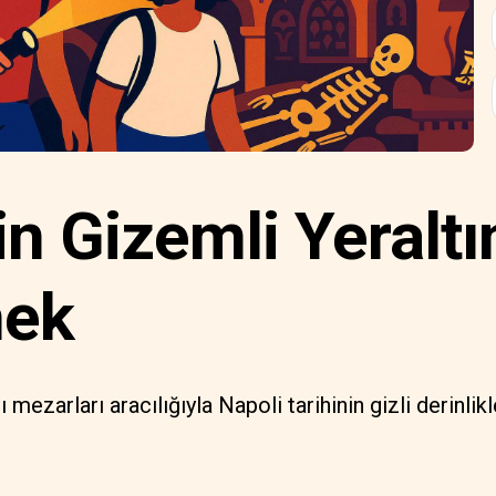
in Gizemli Yeraltı
mek
tı mezarları aracılığıyla Napoli tarihinin gizli derinlik