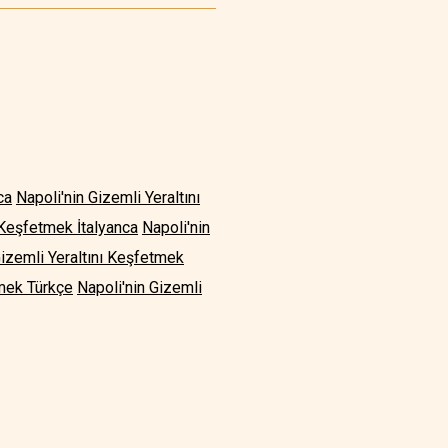
ca
Napoli'nin Gizemli Yeraltını
ı Keşfetmek İtalyanca
Napoli'nin
Gizemli Yeraltını Keşfetmek
tmek Türkçe
Napoli'nin Gizemli