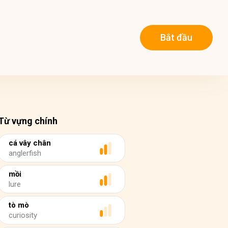
Bắt đầu
Từ vựng chính
cá vây chân
anglerfish
mồi
lure
tò mò
curiosity