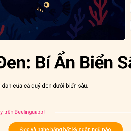
Đen: Bí Ẩn Biển S
dẫn của cá quỷ đen dưới biển sâu.
y trên Beelinguapp!
Đọc và nghe bằng bất kỳ ngôn ngữ nào