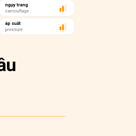
ngụy trang
camouflage
áp suất
pressure
âu