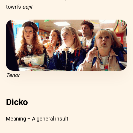
town’s
eejit
.
Tenor
Dicko
Meaning – A general insult