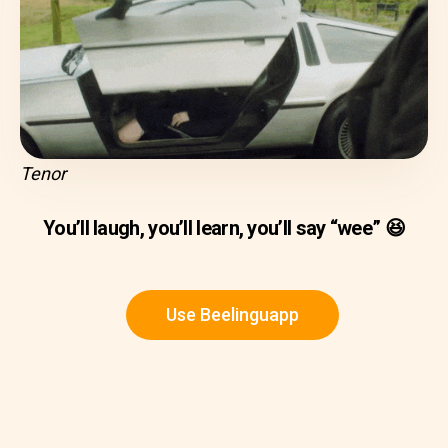
Tenor
You’ll laugh, you’ll learn, you’ll say “wee” 😆
Use Beelinguapp