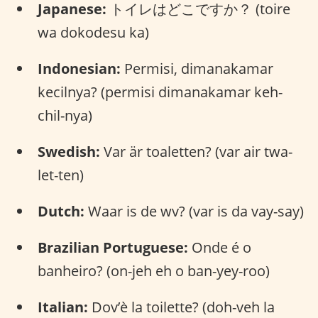
Japanese:
トイレはどこですか？ (toire
wa dokodesu ka)
Indonesian:
Permisi, dimanakamar
kecilnya? (permisi dimanakamar keh-
chil-nya)
Swedish:
Var är toaletten? (var air twa-
let-ten)
Dutch:
Waar is de wv? (var is da vay-say)
Brazilian Portuguese:
Onde é o
banheiro? (on-jeh eh o ban-yey-roo)
Italian:
Dov’è la toilette? (doh-veh la