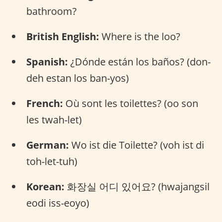
bathroom?
British English:
Where is the loo?
Spanish:
¿Dónde están los baños? (don-
deh estan los ban-yos)
French:
Où sont les toilettes? (oo son
les twah-let)
German:
Wo ist die Toilette? (voh ist di
toh-let-tuh)
Korean:
화장실 어디 있어요? (hwajangsil
eodi iss-eoyo)