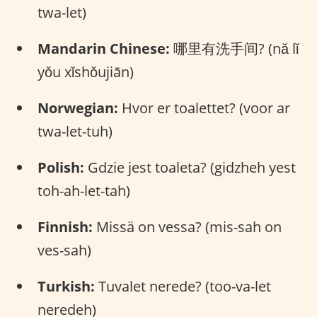
twa-let)
Mandarin Chinese:
哪里有洗手间? (nǎ lǐ
yǒu xǐshǒujiān)
Norwegian:
Hvor er toalettet? (voor ar
twa-let-tuh)
Polish:
Gdzie jest toaleta? (gidzheh yest
toh-ah-let-tah)
Finnish:
Missä on vessa? (mis-sah on
ves-sah)
Turkish:
Tuvalet nerede? (too-va-let
neredeh)