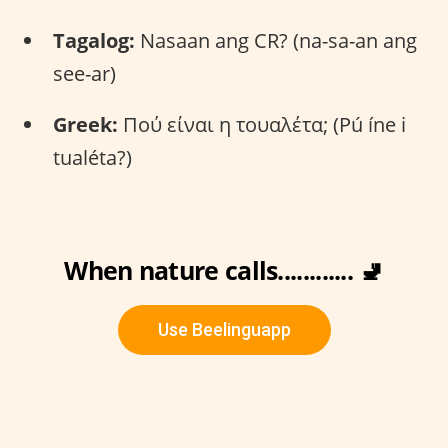
Tagalog:
Nasaan ang CR? (na-sa-an ang
see-ar)
Greek:
Πού είναι η τουαλέτα; (Pú íne i
tualéta?)
When nature calls............ 🚽
Use Beelinguapp