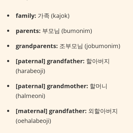
family:
가족 (kajok)
parents:
부모님 (bumonim)
grandparents:
조부모님 (jobumonim)
[paternal] grandfather:
할아버지
(harabeoji)
[paternal] grandmother:
할머니
(halmeoni)
[maternal] grandfather:
외할아버지
(oehalabeoji)