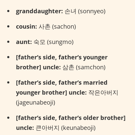
granddaughter:
손녀 (sonnyeo)
cousin:
사촌 (sachon)
aunt:
숙모 (sungmo)
[father’s side, father’s younger
brother] uncle:
삼촌 (samchon)
[father’s side, father’s married
younger brother] uncle:
작은아버지
(jageunabeoji)
[father’s side, father’s older brother]
uncle:
큰아버지 (keunabeoji)