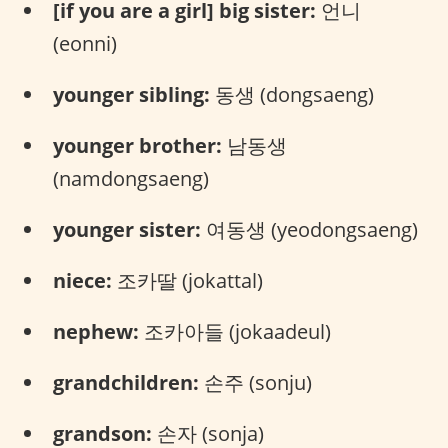
[if you are a girl] big sister:
언니
(eonni)
younger sibling:
동생 (dongsaeng)
younger brother:
남동생
(namdongsaeng)
younger sister:
여동생 (yeodongsaeng)
niece:
조카딸 (jokattal)
nephew:
조카아들 (jokaadeul)
grandchildren:
손주 (sonju)
grandson:
손자 (sonja)