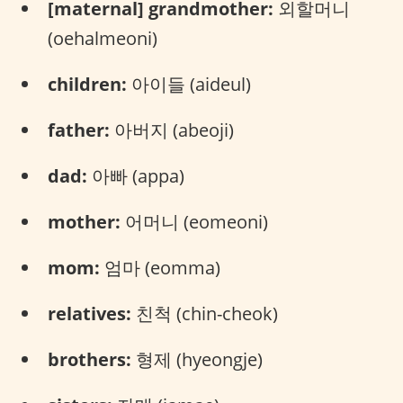
[maternal] grandmother:
외할머니
(oehalmeoni)
children:
아이들 (aideul)
father:
아버지 (abeoji)
dad:
아빠 (appa)
mother:
어머니 (eomeoni)
mom:
엄마 (eomma)
relatives:
친척 (chin-cheok)
brothers:
형제 (hyeongje)