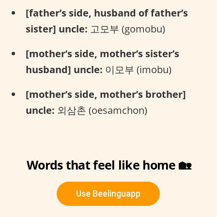
[father’s side, husband of father’s
sister] uncle:
고모부 (gomobu)
[mother’s side, mother’s sister’s
husband] uncle:
이모부 (imobu)
[mother’s side, mother’s brother]
uncle:
외삼촌 (oesamchon)
Words that feel like home 🏡
Use Beelinguapp