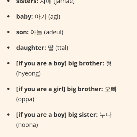
sisters:
자매 (jamae)
baby:
아기 (agi)
son:
아들 (adeul)
daughter:
딸 (ttal)
[if you are a boy] big brother:
형
(hyeong)
[if you are a girl] big brother:
오빠
(oppa)
[if you are a boy] big sister:
누나
(noona)