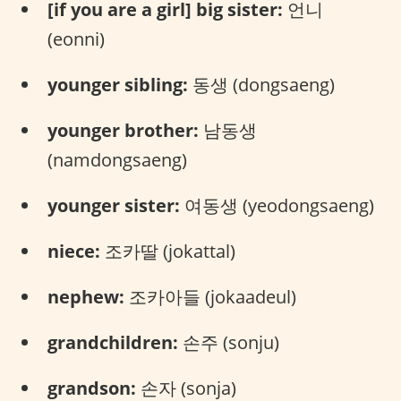
[if you are a girl] big sister:
언니
(eonni)
younger sibling:
동생 (dongsaeng)
younger brother:
남동생
(namdongsaeng)
younger sister:
여동생 (yeodongsaeng)
niece:
조카딸 (jokattal)
nephew:
조카아들 (jokaadeul)
grandchildren:
손주 (sonju)
grandson:
손자 (sonja)