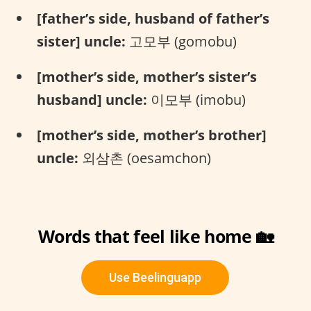
[father’s side, husband of father’s
sister] uncle:
고모부 (gomobu)
[mother’s side, mother’s sister’s
husband] uncle:
이모부 (imobu)
[mother’s side, mother’s brother]
uncle:
외삼촌 (oesamchon)
Words that feel like home 🏡
Use Beelinguapp