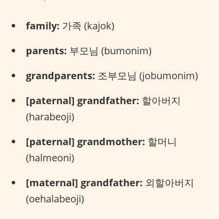
family:
가족 (kajok)
parents:
부모님 (bumonim)
grandparents:
조부모님 (jobumonim)
[paternal] grandfather:
할아버지
(harabeoji)
[paternal] grandmother:
할머니
(halmeoni)
[maternal] grandfather:
외할아버지
(oehalabeoji)