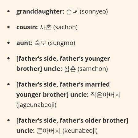
granddaughter:
손녀 (sonnyeo)
cousin:
사촌 (sachon)
aunt:
숙모 (sungmo)
[father’s side, father’s younger
brother] uncle:
삼촌 (samchon)
[father’s side, father’s married
younger brother] uncle:
작은아버지
(jageunabeoji)
[father’s side, father’s older brother]
uncle:
큰아버지 (keunabeoji)