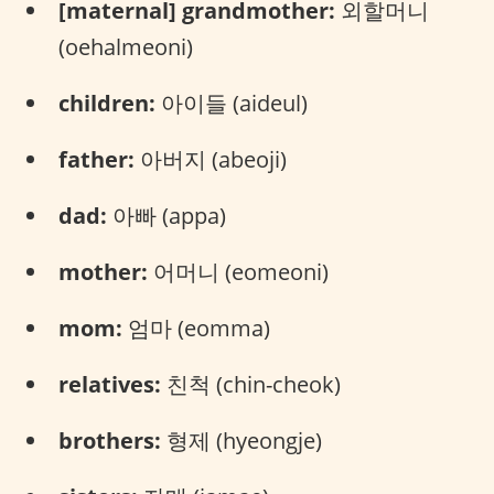
[maternal] grandmother:
외할머니
(oehalmeoni)
children:
아이들 (aideul)
father:
아버지 (abeoji)
dad:
아빠 (appa)
mother:
어머니 (eomeoni)
mom:
엄마 (eomma)
relatives:
친척 (chin-cheok)
brothers:
형제 (hyeongje)