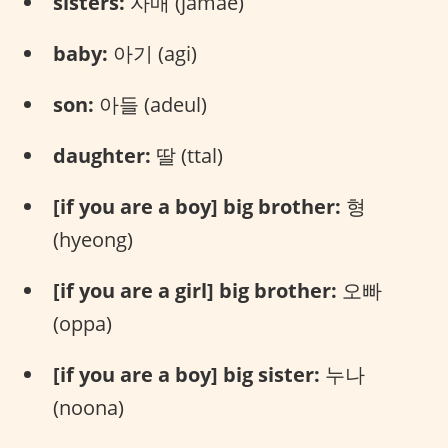
sisters:
자매 (jamae)
baby:
아기 (agi)
son:
아들 (adeul)
daughter:
딸 (ttal)
[if you are a boy] big brother:
형
(hyeong)
[if you are a girl] big brother:
오빠
(oppa)
[if you are a boy] big sister:
누나
(noona)