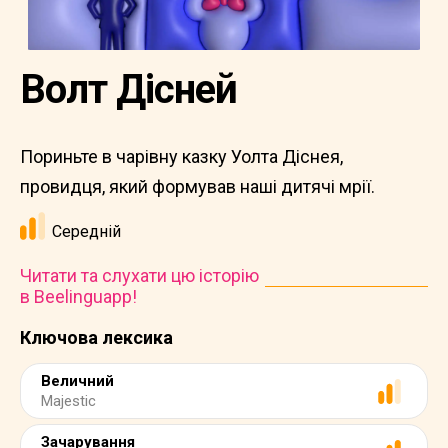
Волт Дісней
Пориньте в чарівну казку Уолта Діснея,
провидця, який формував наші дитячі мрії.
Середній
Читати та слухати цю історію
в Beelinguapp!
Ключова лексика
Величний
Majestic
Зачарування