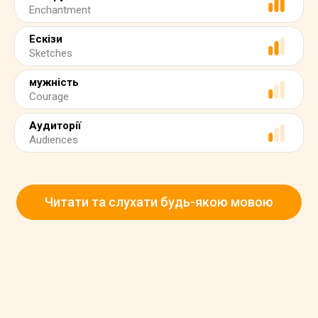
Enchantment
Ескізи
Sketches
мужність
Courage
Аудиторії
Audiences
Читати та слухати будь-якою мовою