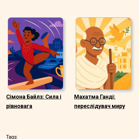
Сімона Байлз: Сила і
Махатма Ганді:
рівновага
переслідувач миру
Tags: