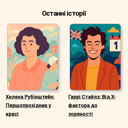
Останні історії
Хелена Рубінштейн:
Гаррі Стайлз: Від X-
Першопрохідник у
фактора до
красі
зоряності