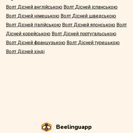
Волт Дісней англійською
Волт Дісней іспанською
Волт Дісней німецькою
Волт Дісней шведською
Волт Дісней італійською
Волт Дісней японською
Волт
Дісней корейською
Волт Дісней португальською
Волт Дісней французькою
Волт Дісней турецькою
Волт Дісней хінді
Beelinguapp