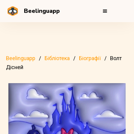
Beelinguapp
Beelinguapp
Бібліотека
Біографії
Волт
Дісней