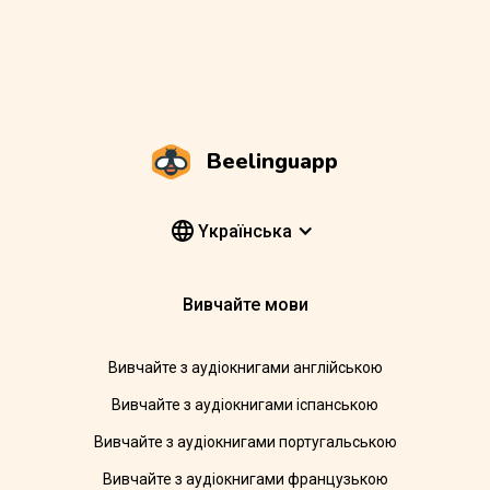
Beelinguapp
Yкраїнська
Вивчайте мови
Вивчайте з аудіокнигами англійською
Вивчайте з аудіокнигами іспанською
Вивчайте з аудіокнигами португальською
Вивчайте з аудіокнигами французькою