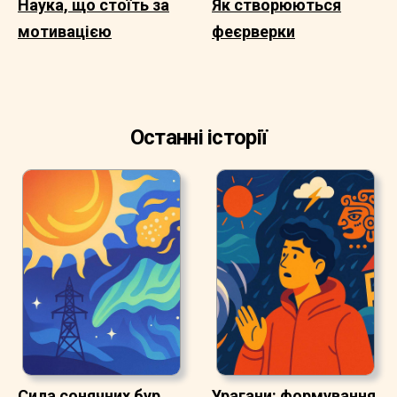
Наука, що стоїть за
Як створюються
мотивацією
феєрверки
Останні історії
Сила сонячних бур
Урагани: формування