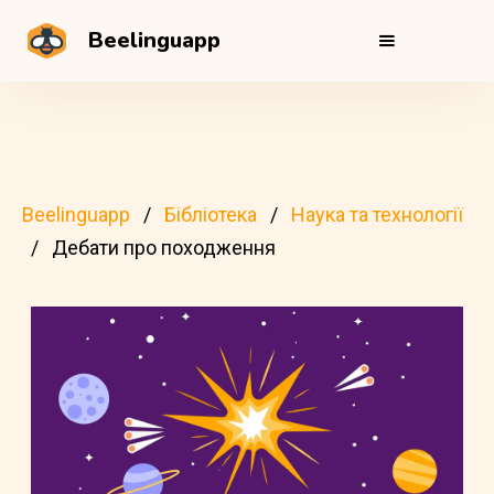
Beelinguapp
Beelinguapp
Бібліотека
Наука та технології
Дебати про походження