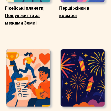
Гікейські планети;
Перші жінки в
Пошук життя за
космосі
межами Землі