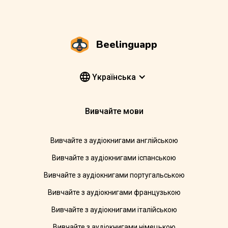
Beelinguapp
Yкраїнська
Вивчайте мови
Вивчайте з аудіокнигами англійською
Вивчайте з аудіокнигами іспанською
Вивчайте з аудіокнигами португальською
Вивчайте з аудіокнигами французькою
Вивчайте з аудіокнигами італійською
Вивчайте з аудіокнигами німецькою