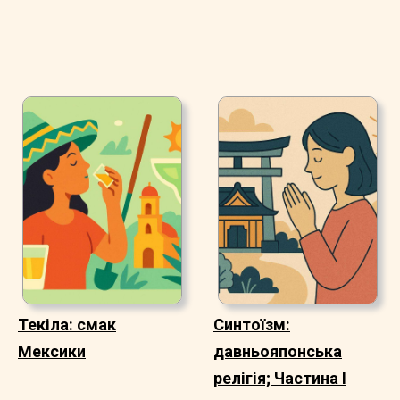
Текіла: смак
Синтоїзм:
Мексики
давньояпонська
релігія; Частина I