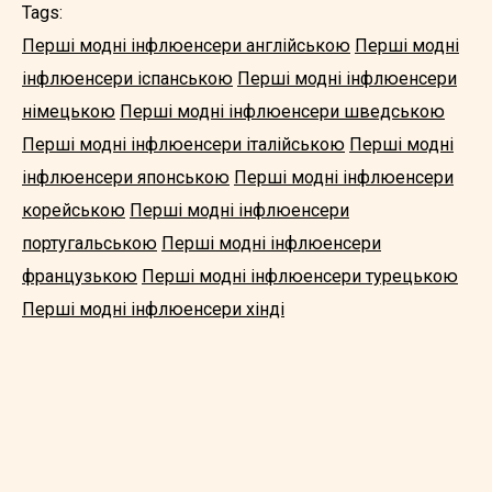
Tags:
Перші модні інфлюенсери англійською
Перші модні
інфлюенсери іспанською
Перші модні інфлюенсери
німецькою
Перші модні інфлюенсери шведською
Перші модні інфлюенсери італійською
Перші модні
інфлюенсери японською
Перші модні інфлюенсери
корейською
Перші модні інфлюенсери
португальською
Перші модні інфлюенсери
французькою
Перші модні інфлюенсери турецькою
Перші модні інфлюенсери хінді