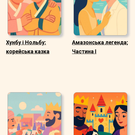
Хунбу і Нольбу:
Амазонська легенда;
корейська казка
Частина I