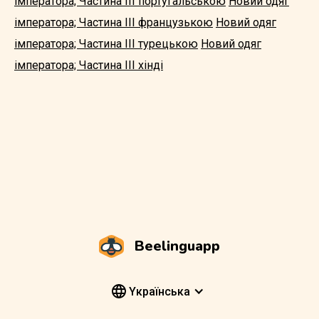
імператора; Частина III португальською
Новий одяг
імператора; Частина III французькою
Новий одяг
імператора; Частина III турецькою
Новий одяг
імператора; Частина III хінді
Beelinguapp
Yкраїнська