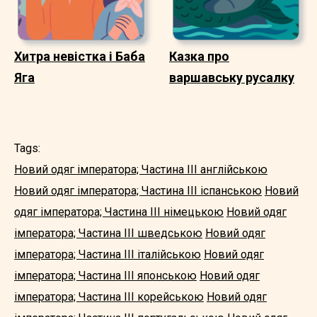
Хитра невістка і Баба
Казка про
Яга
варшавську русалку
Tags:
Новий одяг імператора; Частина III англійською
Новий одяг імператора; Частина III іспанською
Новий
одяг імператора; Частина III німецькою
Новий одяг
імператора; Частина III шведською
Новий одяг
імператора; Частина III італійською
Новий одяг
імператора; Частина III японською
Новий одяг
імператора; Частина III корейською
Новий одяг