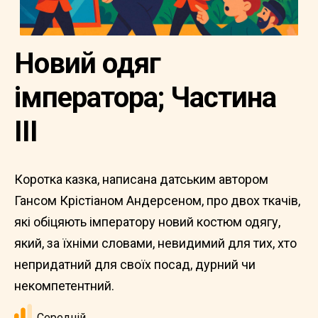
Новий одяг
імператора; Частина
III
Коротка казка, написана датським автором
Гансом Крістіаном Андерсеном, про двох ткачів,
які обіцяють імператору новий костюм одягу,
який, за їхніми словами, невидимий для тих, хто
непридатний для своїх посад, дурний чи
некомпетентний.
Середній