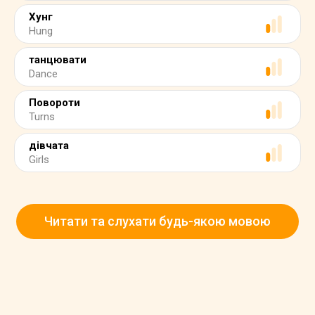
Хунг
Hung
танцювати
Dance
Повороти
Turns
дівчата
Girls
Читати та слухати будь-якою мовою