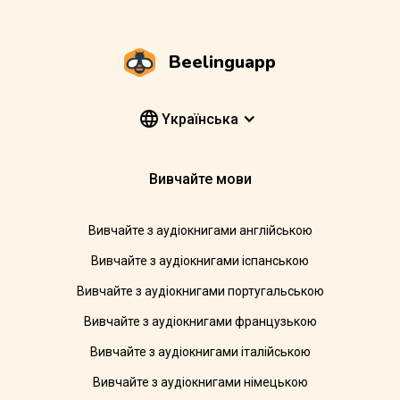
Beelinguapp
Yкраїнська
Вивчайте мови
Вивчайте з аудіокнигами англійською
Вивчайте з аудіокнигами іспанською
Вивчайте з аудіокнигами португальською
Вивчайте з аудіокнигами французькою
Вивчайте з аудіокнигами італійською
Вивчайте з аудіокнигами німецькою