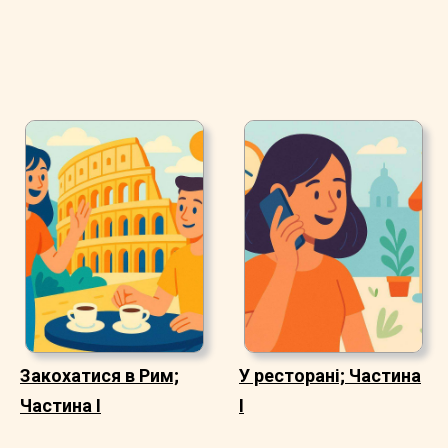
Закохатися в Рим;
У ресторані; Частина
Частина I
I