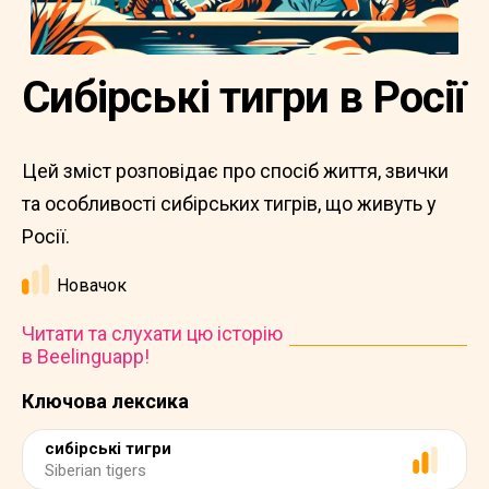
Сибірські тигри в Росії
Цей зміст розповідає про спосіб життя, звички
та особливості сибірських тигрів, що живуть у
Росії.
Новачок
Читати та слухати цю історію
в Beelinguapp!
Ключова лексика
сибірські тигри
Siberian tigers