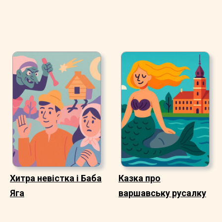
Хитра невістка і Баба
Казка про
Яга
варшавську русалку