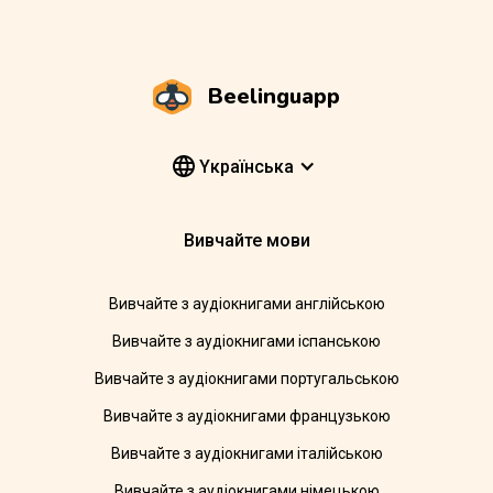
Beelinguapp
Yкраїнська
Вивчайте мови
Вивчайте з аудіокнигами англійською
Вивчайте з аудіокнигами іспанською
Вивчайте з аудіокнигами португальською
Вивчайте з аудіокнигами французькою
Вивчайте з аудіокнигами італійською
Вивчайте з аудіокнигами німецькою