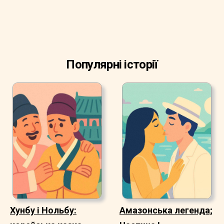
Популярні історії
Хунбу і Нольбу:
Амазонська легенда;