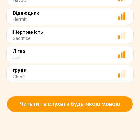
Havoc
Відлюдник
Hermit
Жертовність
Sacrifice
Лігво
Lair
груди
Chest
Читати та слухати будь-якою мовою