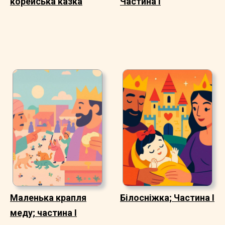
корейська казка
Частина I
Маленька крапля
Білосніжка; Частина I
меду; частина I