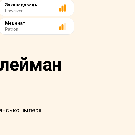
Законодавець
Lawgiver
Меценат
Patron
улейман
ської імперії.