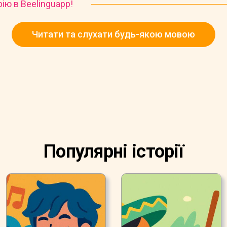
рію в Beelinguapp!
Читати та слухати будь-якою мовою
Популярні історії