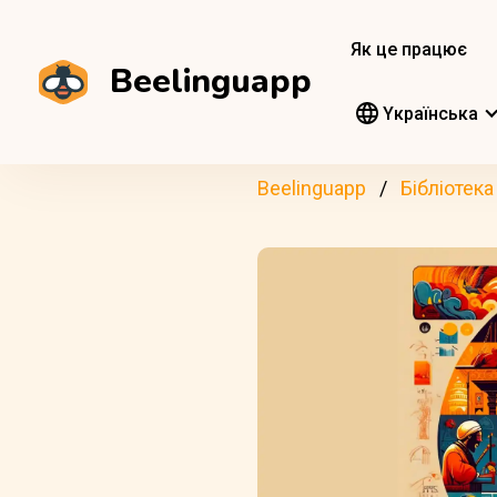
Як це працює
Beelinguapp
Yкраїнська
Beelinguapp
Бібліотека