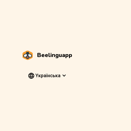
Beelinguapp
Yкраїнська