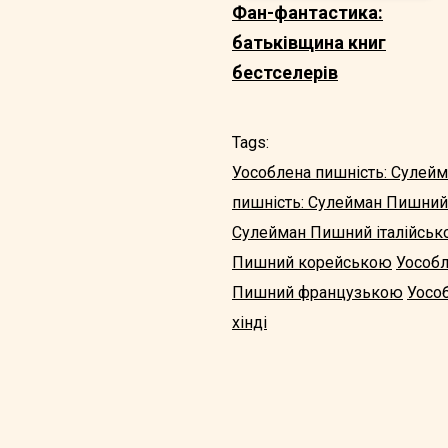
Фан-фантастика:
батьківщина книг
бестселерів
Tags:
Уособлена пишність: Сулей
пишність: Сулейман Пишни
Сулейман Пишний італійсь
Пишний корейською
Уособл
Пишний французькою
Уосо
хінді