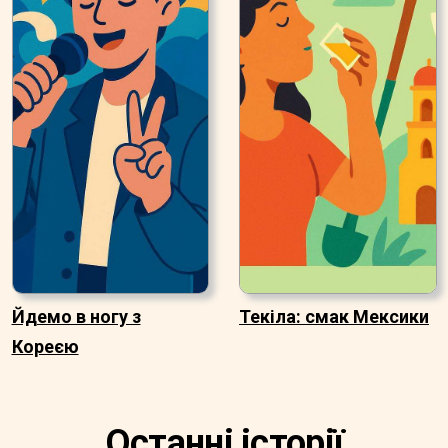
Йдемо в ногу з
Текіла: смак Мексики
Кореєю
Останні історії