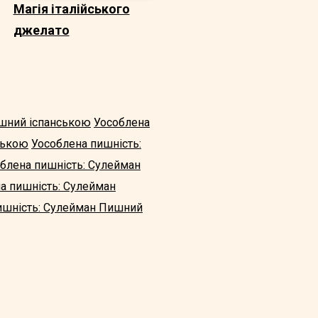
Магія італійського
джелато
ишний іспанською
Уособлена
ською
Уособлена пишність:
блена пишність: Сулейман
а пишність: Сулейман
ишність: Сулейман Пишний