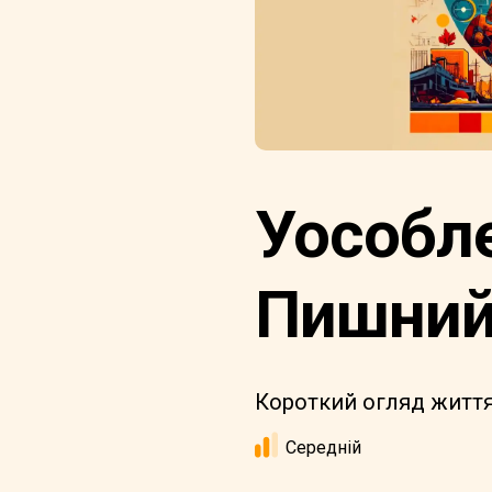
Уособл
Пишни
Короткий огляд життя 
Середній