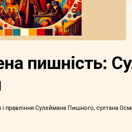
ена пишність: С
й
і правління Сулеймана Пишного, султана Осман