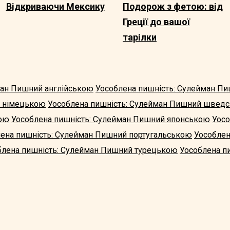
Відкриваючи Мексику
Подорож з фетою: від
Греції до вашої
тарілки
ман Пишний англійською
Уособлена пишність: Сулейман П
й німецькою
Уособлена пишність: Сулейман Пишний швед
кою
Уособлена пишність: Сулейман Пишний японською
Уосо
ена пишність: Сулейман Пишний португальською
Уособлен
блена пишність: Сулейман Пишний турецькою
Уособлена п