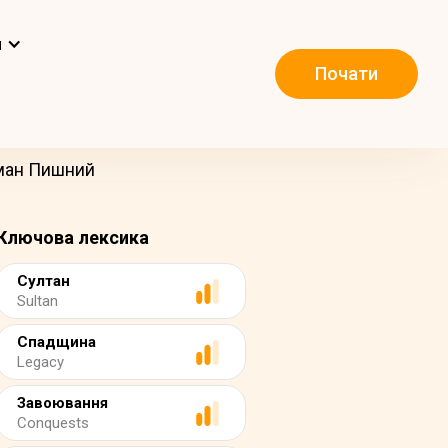
и
Почати
йман Пишний
Ключова лексика
Султан
Sultan
Спадщина
Legacy
Завоювання
Conquests