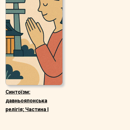
Синтоїзм:
давньояпонська
релігія; Частина I