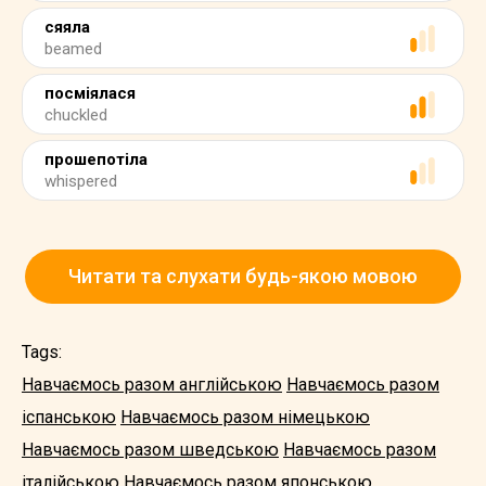
сяяла
beamed
посміялася
chuckled
прошепотіла
whispered
Читати та слухати будь-якою мовою
Tags:
Навчаємось разом англійською
Навчаємось разом
іспанською
Навчаємось разом німецькою
Навчаємось разом шведською
Навчаємось разом
італійською
Навчаємось разом японською