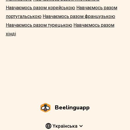
Навчаємось разом корейською
Навчаємось разом
португальською
Навчаємось разом французькою
Навчаємось разом турецькою
Навчаємось разом
хінді
Beelinguapp
Yкраїнська