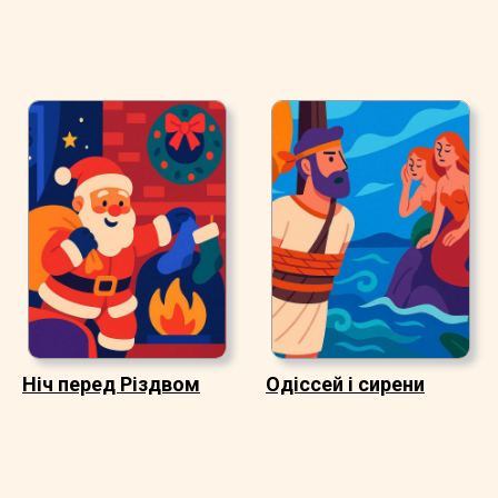
Ніч перед Різдвом
Одіссей і сирени