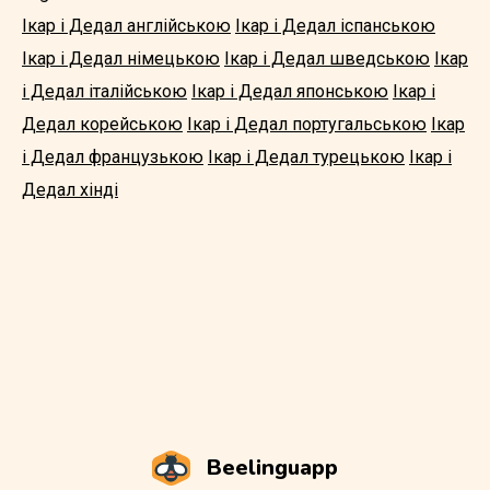
Ікар і Дедал англійською
Ікар і Дедал іспанською
Ікар і Дедал німецькою
Ікар і Дедал шведською
Ікар
і Дедал італійською
Ікар і Дедал японською
Ікар і
Дедал корейською
Ікар і Дедал португальською
Ікар
і Дедал французькою
Ікар і Дедал турецькою
Ікар і
Дедал хінді
Beelinguapp