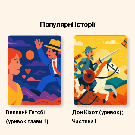
Популярні історії
Великий Гетсбі
Дон Кіхот (уривок);
(уривок глави 1)
Частина I