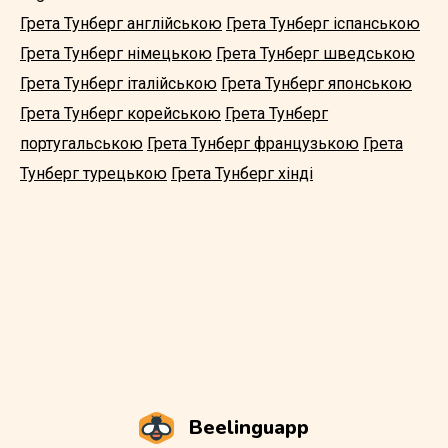
Грета Тунберг англійською
Грета Тунберг іспанською
Грета Тунберг німецькою
Грета Тунберг шведською
Грета Тунберг італійською
Грета Тунберг японською
Грета Тунберг корейською
Грета Тунберг
португальською
Грета Тунберг французькою
Грета
Тунберг турецькою
Грета Тунберг хінді
Beelinguapp