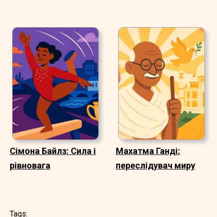
Сімона Байлз: Сила і
Махатма Ганді:
рівновага
переслідувач миру
Tags: