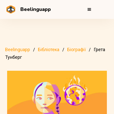
Beelinguapp
Beelinguapp
Бібліотека
Біографії
Грета
Тунберг