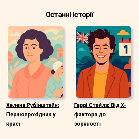
Останні історії
Хелена Рубінштейн:
Гаррі Стайлз: Від X-
Першопрохідник у
фактора до
красі
зоряності