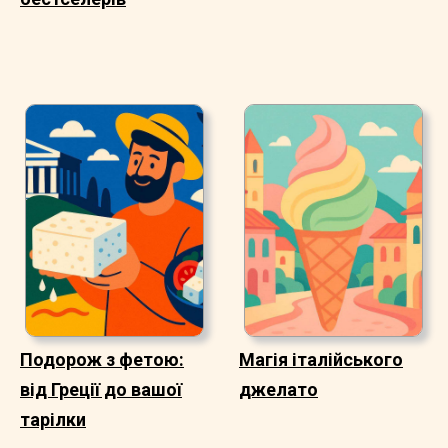
Подорож з фетою:
Магія італійського
від Греції до вашої
джелато
тарілки