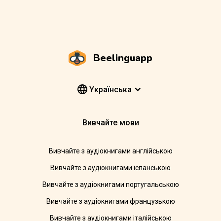
Beelinguapp
Yкраїнська
Вивчайте мови
Вивчайте з аудіокнигами англійською
Вивчайте з аудіокнигами іспанською
Вивчайте з аудіокнигами португальською
Вивчайте з аудіокнигами французькою
Вивчайте з аудіокнигами італійською