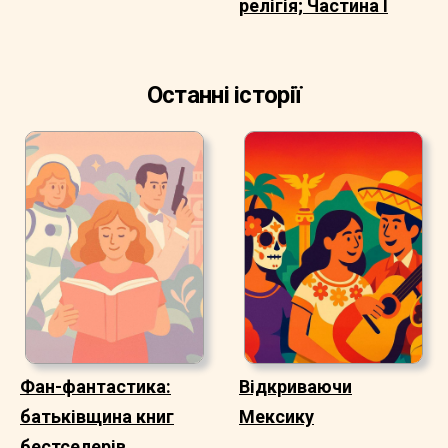
релігія; Частина I
Останні історії
Фан-фантастика:
Відкриваючи
батьківщина книг
Мексику
бестселерів