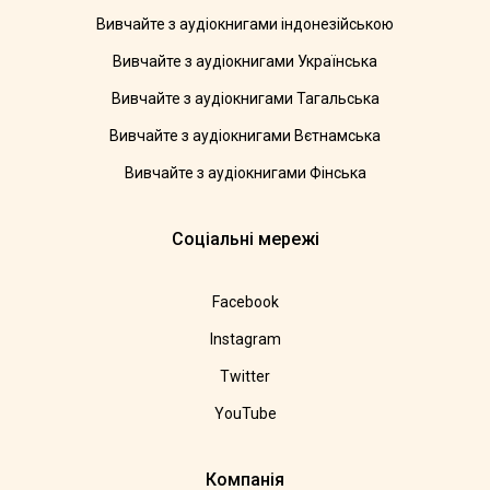
Вивчайте з аудіокнигами індонезійською
Вивчайте з аудіокнигами Українська
Вивчайте з аудіокнигами Тагальська
Вивчайте з аудіокнигами Вєтнамська
Вивчайте з аудіокнигами Фінська
Соціальні мережі
Facebook
Instagram
Twitter
YouTube
Компанія