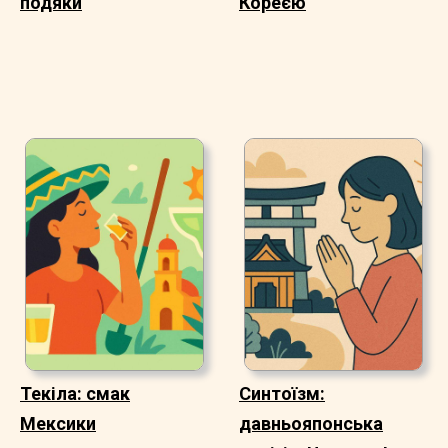
подяки
Кореєю
Текіла: смак
Синтоїзм:
Мексики
давньояпонська