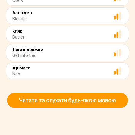
Cook
блендер
Blender
кляр
Batter
Лягай в ліжко
Get into bed
дрімота
Nap
Читати та слухати будь-якою мовою