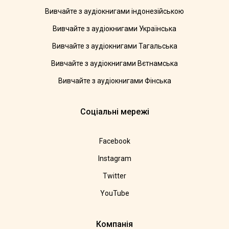
Вивчайте з аудіокнигами індонезійською
Вивчайте з аудіокнигами Українська
Вивчайте з аудіокнигами Тагальська
Вивчайте з аудіокнигами Вєтнамська
Вивчайте з аудіокнигами Фінська
Соціальні мережі
Facebook
Instagram
Twitter
YouTube
Компанія