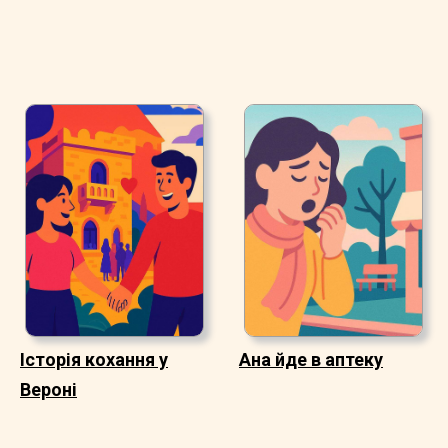
Історія кохання у
Ана йде в аптеку
Вероні