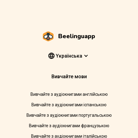
Beelinguapp
Yкраїнська
Вивчайте мови
Вивчайте з аудіокнигами англійською
Вивчайте з аудіокнигами іспанською
Вивчайте з аудіокнигами португальською
Вивчайте з аудіокнигами французькою
Вивчайте з аудіокнигами італійською