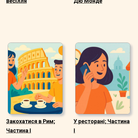
весілля
Дю Монде
Закохатися в Рим;
У ресторані; Частина
Частина I
I