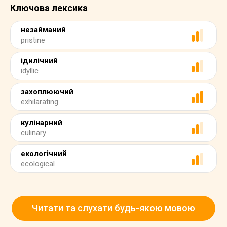
Ключова лексика
незайманий
pristine
ідилічний
idyllic
захоплюючий
exhilarating
кулінарний
culinary
екологічний
ecological
Читати та слухати будь-якою мовою