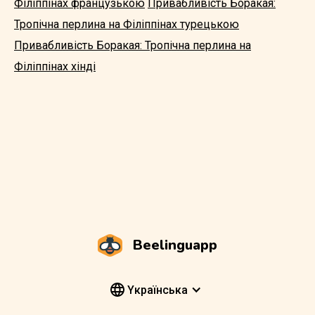
Філіппінах французькою
Привабливість Боракая:
Тропічна перлина на Філіппінах турецькою
Привабливість Боракая: Тропічна перлина на
Філіппінах хінді
Beelinguapp
Yкраїнська