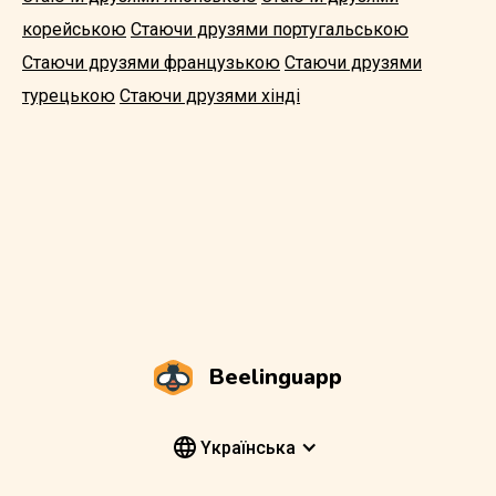
корейською
Стаючи друзями португальською
Стаючи друзями французькою
Стаючи друзями
турецькою
Стаючи друзями хінді
Beelinguapp
Yкраїнська