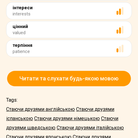
інтереси
interests
цінний
valued
терпіння
patience
Читати та слухати будь-якою мовою
Tags:
Стаючи друзями англійською
Стаючи друзями
іспанською
Стаючи друзями німецькою
Стаючи
друзями шведською
Стаючи друзями італійською
Стаючи друзями японською
Стаючи друзями