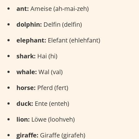
ant:
Ameise (ah-mai-zeh)
dolphin:
Delfin (delfin)
elephant:
Elefant (ehlehfant)
shark:
Hai (hi)
whale:
Wal (val)
horse:
Pferd (fert)
duck:
Ente (enteh)
lion:
Löwe (loohveh)
giraffe:
Giraffe (girafeh)