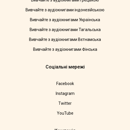
Вивчайте з аудіокнигами грецькою
Вивчайте з аудіокнигами індонезійською
Вивчайте з аудіокнигами Українська
Вивчайте з аудіокнигами Тагальська
Вивчайте з аудіокнигами Вєтнамська
Вивчайте з аудіокнигами Фінська
Соціальні мережі
Facebook
Instagram
Twitter
YouTube