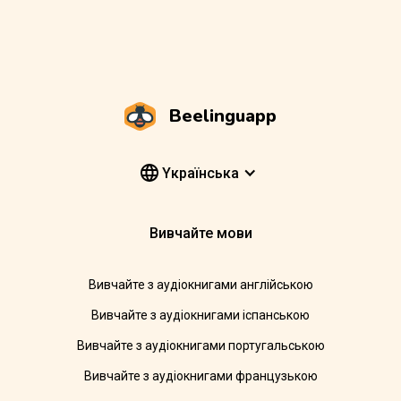
Beelinguapp
Yкраїнська
Вивчайте мови
Вивчайте з аудіокнигами англійською
Вивчайте з аудіокнигами іспанською
Вивчайте з аудіокнигами португальською
Вивчайте з аудіокнигами французькою