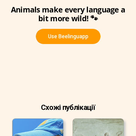
Animals make every language a
bit more wild! 🐾
Use Beelinguapp
Схожі публікації