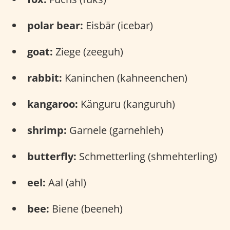
polar bear:
Eisbär (icebar)
goat:
Ziege (zeeguh)
rabbit:
Kaninchen (kahneenchen)
kangaroo:
Känguru (kanguruh)
shrimp:
Garnele (garnehleh)
butterfly:
Schmetterling (shmehterling)
eel:
Aal (ahl)
bee:
Biene (beeneh)