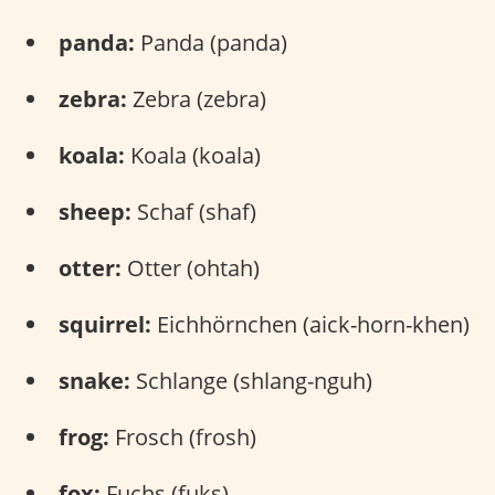
panda:
Panda (panda)
zebra:
Zebra (zebra)
koala:
Koala (koala)
sheep:
Schaf (shaf)
otter:
Otter (ohtah)
squirrel:
Eichhörnchen (aick-horn-khen)
snake:
Schlange (shlang-nguh)
frog:
Frosch (frosh)
fox:
Fuchs (fuks)