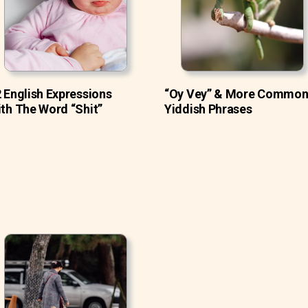
 English Expressions
“Oy Vey” & More Commo
th The Word “Shit”
Yiddish Phrases