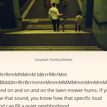
Unsplash: Kristina Bekher
RrrRrmMNMmM bBrrrRRrrMm
BBbbbbrrRrrBrrmmmMmmMMMMmmMmMm
and on and on and on the lawn mower hums. If 
w that sound, you know how that specific loud
d can fill a quiet neighborhood.