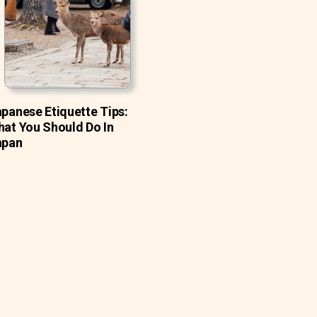
panese Etiquette Tips:
at You Should Do In
apan