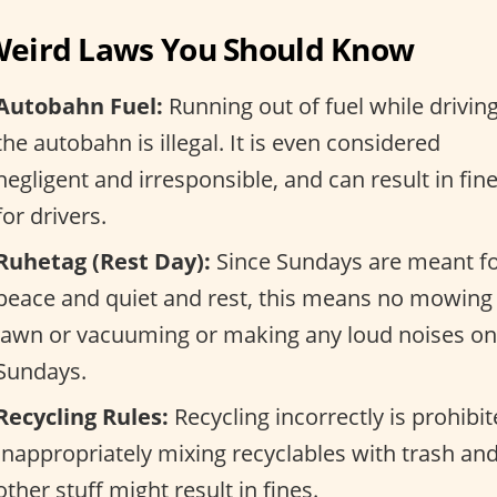
Weird Laws You Should Know
Autobahn Fuel:
Running out of fuel while drivin
the autobahn is illegal. It is even considered
negligent and irresponsible, and can result in fin
for drivers.
Ruhetag (Rest Day):
Since Sundays are meant f
peace and quiet and rest, this means no mowing
lawn or vacuuming or making any loud noises on
Sundays.
Recycling Rules:
Recycling incorrectly is prohibit
Inappropriately mixing recyclables with trash an
other stuff might result in fines.