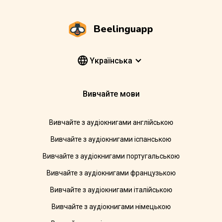
Beelinguapp
Yкраїнська
Вивчайте мови
Вивчайте з аудіокнигами англійською
Вивчайте з аудіокнигами іспанською
Вивчайте з аудіокнигами португальською
Вивчайте з аудіокнигами французькою
Вивчайте з аудіокнигами італійською
Вивчайте з аудіокнигами німецькою