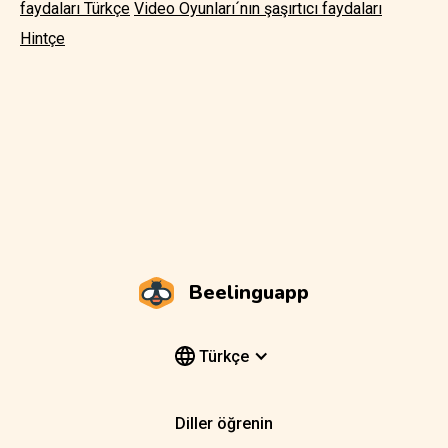
faydaları Türkçe
Video Oyunları´nın şaşırtıcı faydaları
Hintçe
Beelinguapp
Türkçe
Diller öğrenin