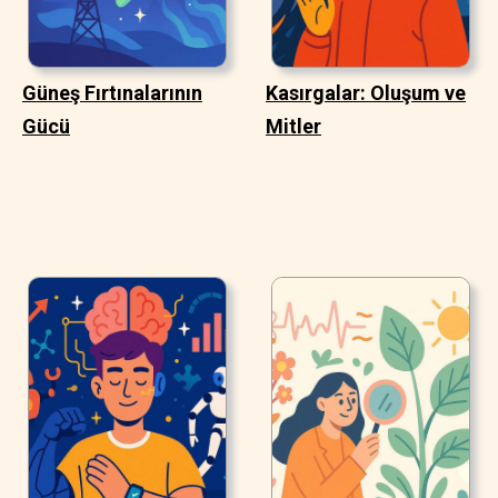
Güneş Fırtınalarının
Kasırgalar: Oluşum ve
Gücü
Mitler