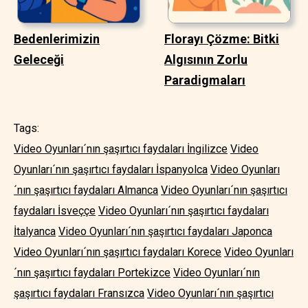
Bedenlerimizin
Florayı Çözme: Bitki
Geleceği
Algısının Zorlu
Paradigmaları
Tags:
Video Oyunları´nın şaşırtıcı faydaları İngilizce
Video
Oyunları´nın şaşırtıcı faydaları İspanyolca
Video Oyunları
´nın şaşırtıcı faydaları Almanca
Video Oyunları´nın şaşırtıcı
faydaları İsveççe
Video Oyunları´nın şaşırtıcı faydaları
İtalyanca
Video Oyunları´nın şaşırtıcı faydaları Japonca
Video Oyunları´nın şaşırtıcı faydaları Korece
Video Oyunları
´nın şaşırtıcı faydaları Portekizce
Video Oyunları´nın
şaşırtıcı faydaları Fransızca
Video Oyunları´nın şaşırtıcı