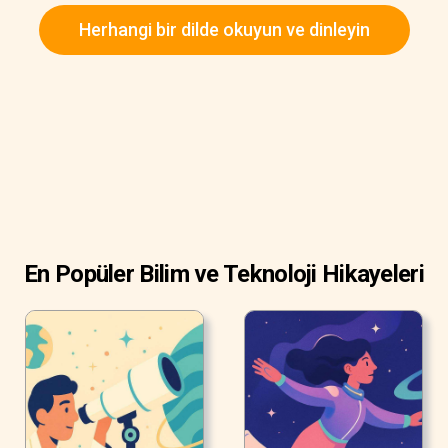
son zamanlarda bilim, video oyunları oynamanın beyin
Herhangi bir dilde okuyun ve dinleyin
üzerinde olumlu bir etkisi olabileceğini keşfetti.
En Popüler Bilim ve Teknoloji Hikayeleri