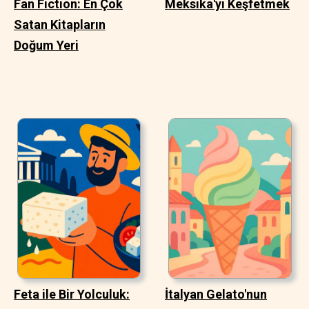
Fan Fiction: En Çok
Meksika'yı Keşfetmek
Satan Kitapların
Doğum Yeri
Feta ile Bir Yolculuk:
İtalyan Gelato'nun