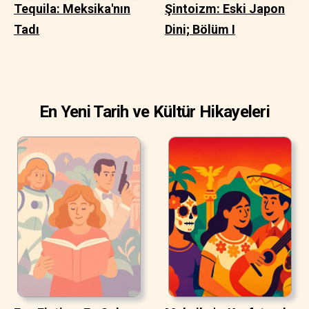
Tequila: Meksika'nın
Şintoizm: Eski Japon
Tadı
Dini; Bölüm I
En Yeni Tarih ve Kültür Hikayeleri