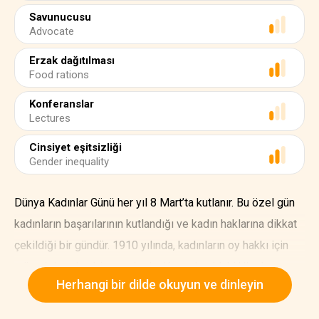
Savunucusu
Advocate
Erzak dağıtılması
Food rations
Konferanslar
Lectures
Cinsiyet eşitsizliği
Gender inequality
Dünya Kadınlar Günü her yıl 8 Mart’ta kutlanır. Bu özel gün
kadınların başarılarının kutlandığı ve kadın haklarına dikkat
çekildiği bir gündür. 1910 yılında, kadınların oy hakkı için
mücadele eden bir grup kadın Kopenhag’daki Uluslararası
Herhangi bir dilde okuyun ve dinleyin
Kadınlar Konferansı’nda bir araya geldi. Kadın hakları
savunucusu Clara Zetkin kadınlar için eşit hakları gündeme