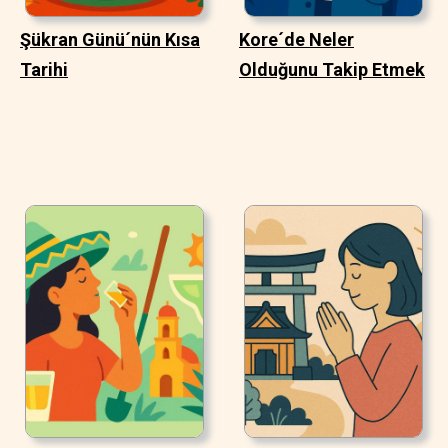
Şükran Günü´nün Kısa
Kore´de Neler
Tarihi
Olduğunu Takip Etmek