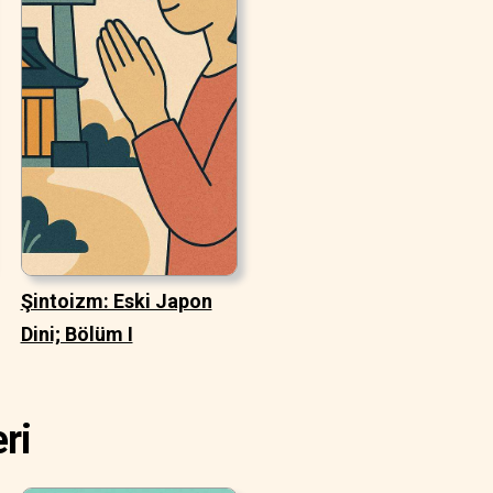
Şintoizm: Eski Japon
Dini; Bölüm I
ri