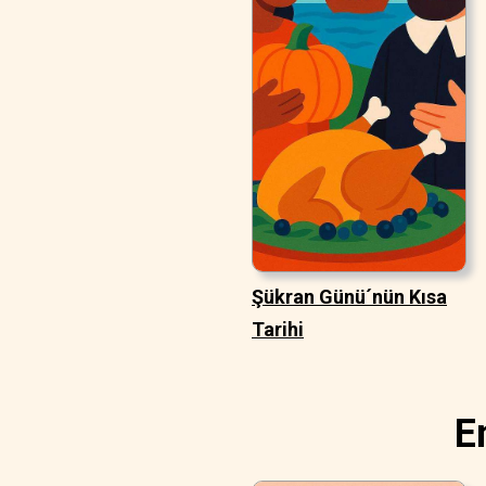
Şükran Günü´nün Kısa
Tarihi
E