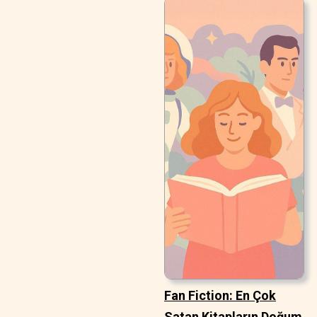
Fan Fiction: En Çok
Satan Kitapların Doğum