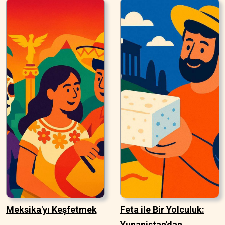
Meksika'yı Keşfetmek
Feta ile Bir Yolculuk:
Yunanistan'dan