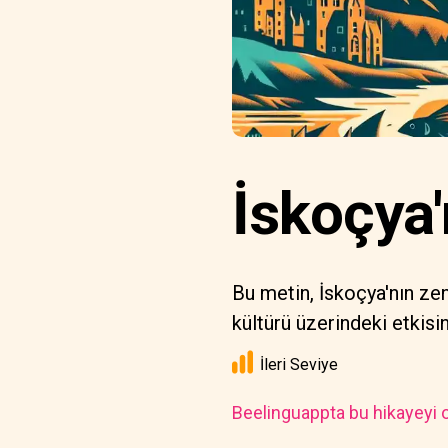
İskoçya'
Bu metin, İskoçya'nın zen
kültürü üzerindeki etkisini
İleri Seviye
Beelinguappta bu hikayeyi o