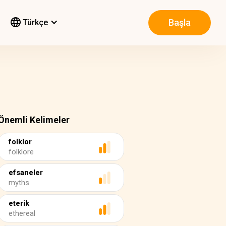
Başla
Türkçe
Önemli Kelimeler
folklor
folklore
efsaneler
myths
eterik
ethereal