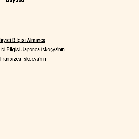
leyici Bilgisi Almanca
ici Bilgisi Japonca
İskoçya'nın
i Fransızca
İskoçya'nın