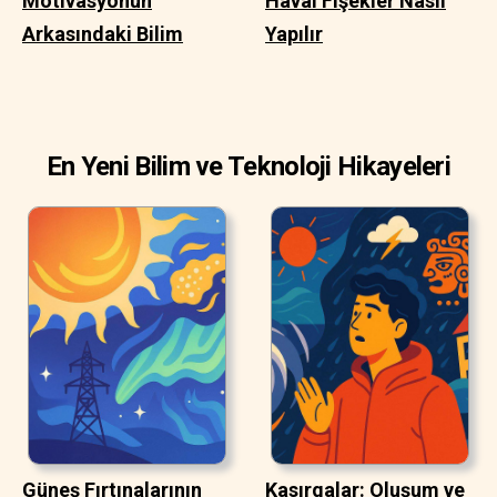
Motivasyonun
Havai Fişekler Nasıl
Arkasındaki Bilim
Yapılır
En Yeni Bilim ve Teknoloji Hikayeleri
Güneş Fırtınalarının
Kasırgalar: Oluşum ve