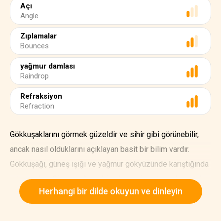
Açı
Angle
Zıplamalar
Bounces
yağmur damlası
Raindrop
Refraksiyon
Refraction
Gökkuşaklarını görmek güzeldir ve sihir gibi görünebilir,
ancak nasıl olduklarını açıklayan basit bir bilim vardır.
Gökkuşağı, güneş ışığı ve yağmur gökyüzünde karıştığında
ortaya çıkar. Güneş ışığının birçok rengi vardır ve havadaki
Herhangi bir dilde okuyun ve dinleyin
su damlacıklarından geçtiğinde renkler birbirinden ayrılır.
Buna refraksiyon denir. Güneş ışığının bükülmesini ve