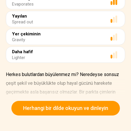
Evaporates
Yayılan
Spread out
Yer çekiminin
Gravity
Daha hafif
Lighter
Herkes bulutlardan büyülenmez mi? Neredeyse sonsuz
çeşit şekil ve büyüklükte olup hayal gücünü harekete
geçirmekte asla başarısız olmazlar. Bir parkta çimlerin
üzerine uzanırken veya yüzme havuzunda yüzerken ayılar,
Herhangi bir dilde okuyun ve dinleyin
köpekler, kediler, canavarlar, bebekler, saraylar, uçaklar ve
dağlar görür insan. Gerçekten de bulutlara sadece bakıp
üretebileceğimiz görüntülerin neredeyse sınırı yoktur.