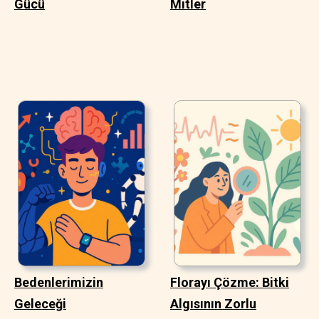
Gücü
Mitler
Bedenlerimizin
Florayı Çözme: Bitki
Geleceği
Algısının Zorlu