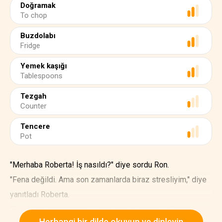
Doğramak
To chop
Buzdolabı
Fridge
Yemek kaşığı
Tablespoons
Tezgah
Counter
Tencere
Pot
"Merhaba Roberta! İş nasıldı?" diye sordu Ron.
"Fena değildi. Ama son zamanlarda biraz stresliyim," diye
yanıtladı Roberta.
"Benimle akşam yemeği hazırlamak ister misin?
Herhangi bir dilde okuyun ve dinleyin