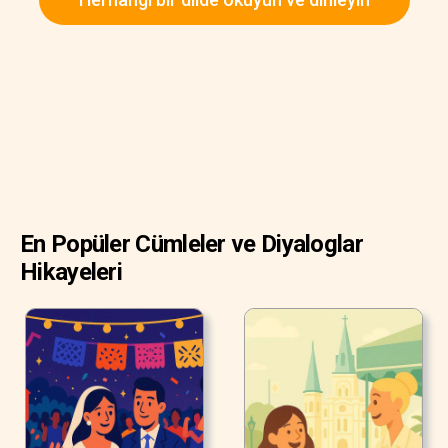
Büyükannem yemek yapmaktan daha rahatlatıcı bir şey
olmadığını söylerdi," dedi Ron sırıtarak.
En Popüler Cümleler ve Diyaloglar
Hikayeleri