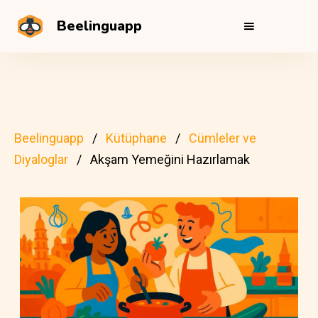
Beelinguapp
Beelinguapp
Kütüphane
Cümleler ve
Diyaloglar
Akşam Yemeğini Hazırlamak