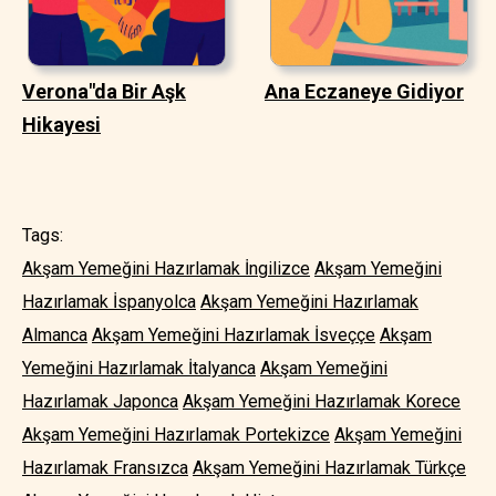
Verona"da Bir Aşk
Ana Eczaneye Gidiyor
Hikayesi
Tags:
Akşam Yemeğini Hazırlamak İngilizce
Akşam Yemeğini
Hazırlamak İspanyolca
Akşam Yemeğini Hazırlamak
Almanca
Akşam Yemeğini Hazırlamak İsveççe
Akşam
Yemeğini Hazırlamak İtalyanca
Akşam Yemeğini
Hazırlamak Japonca
Akşam Yemeğini Hazırlamak Korece
Akşam Yemeğini Hazırlamak Portekizce
Akşam Yemeğini
Hazırlamak Fransızca
Akşam Yemeğini Hazırlamak Türkçe