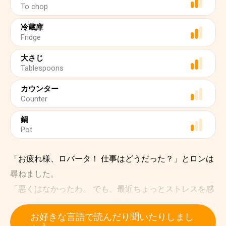
To chop
冷蔵庫
Fridge
大さじ
Tablespoons
カウンター
Counter
鍋
Pot
「お疲れ様、ロバータ！ 仕事はどうだった？」とロンは
尋ねました。
「悪くはなかったわ。 でも、最近ちょっとストレスを感
じているの。」とロバータは答えました。
お好きな言語で読んだり聞いたりしまし
「僕と夕食の用意をしないかい？ 僕のおばあさんは、料