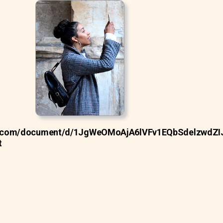
le.com/document/d/1JgWeOMoAjA6lVFv1EQbSdelzwdZI
t