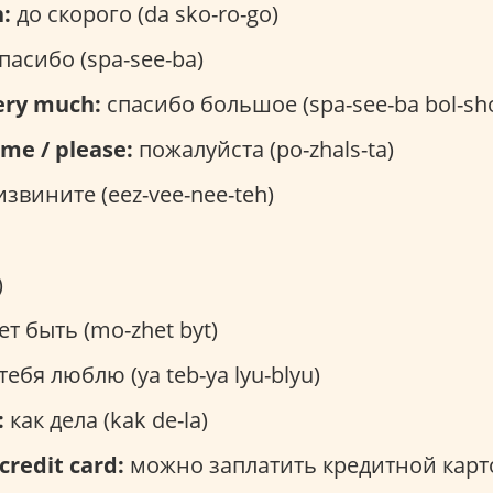
:
до скорого (da sko-ro-go)
пасибо (spa-see-ba)
ery much:
спасибо большое (spa-see-ba bol-sh
me / please:
пожалуйста (po-zhals-ta)
звините (eez-vee-nee-teh)
)
т быть (mo-zhet byt)
тебя люблю (ya teb-ya lyu-blyu)
:
как дела (kak de-la)
credit card:
можно заплатить кредитной карт