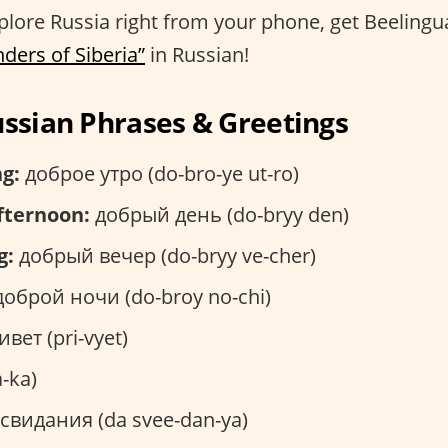
xplore Russia right from your phone, get Beeling
ers of Siberia”
in Russian!
ussian Phrases & Greetings
g:
доброе утро (do-bro-ye ut-ro)
fternoon:
добрый день (do-bryy den)
g:
добрый вечер (do-bryy ve-cher)
оброй ночи (do-broy no-chi)
вет (pri-vyet)
-ka)
свидания (da svee-dan-ya)