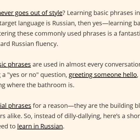
never goes out of style
? Learning basic phrases in
t target language is Russian, then yes—learning b
stering these commonly used phrases is a fantast
ard Russian fluency.
sic phrases
are used in almost every conversati
 a "yes or no" question,
greeting someone hello
,
ing where the bathroom is.
ial phrases
for a reason—they are the building b
s alike. So, instead of dilly-dallying, here’s a short
eed to
learn in Russian
.