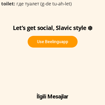
toilet:
где туалет (g-de tu-ah-let)
Let’s get social, Slavic style ❄️
Use Beelinguapp
İlgili Mesajlar