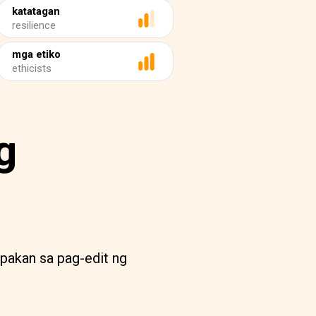
katatagan
resilience
mga etiko
ethicists
g
pakan sa pag-edit ng