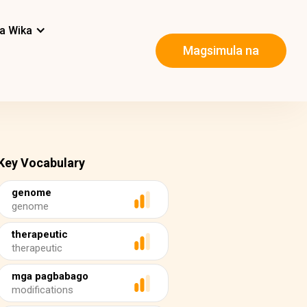
a Wika
Magsimula na
Key Vocabulary
genome
genome
therapeutic
therapeutic
mga pagbabago
modifications