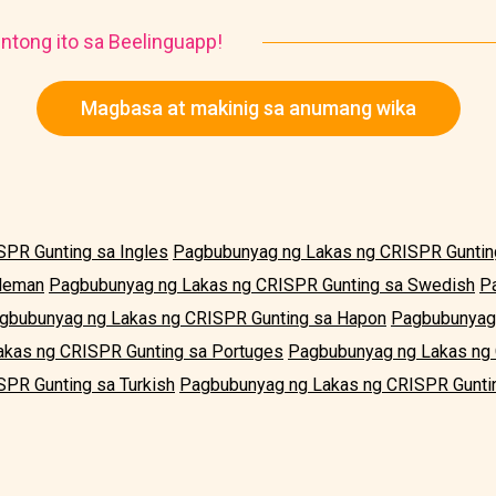
ntong ito sa Beelinguapp!
Magbasa at makinig sa anumang wika
PR Gunting sa Ingles
Pagbubunyag ng Lakas ng CRISPR Guntin
Aleman
Pagbubunyag ng Lakas ng CRISPR Gunting sa Swedish
P
gbubunyag ng Lakas ng CRISPR Gunting sa Hapon
Pagbubunyag 
kas ng CRISPR Gunting sa Portuges
Pagbubunyag ng Lakas ng 
PR Gunting sa Turkish
Pagbubunyag ng Lakas ng CRISPR Guntin