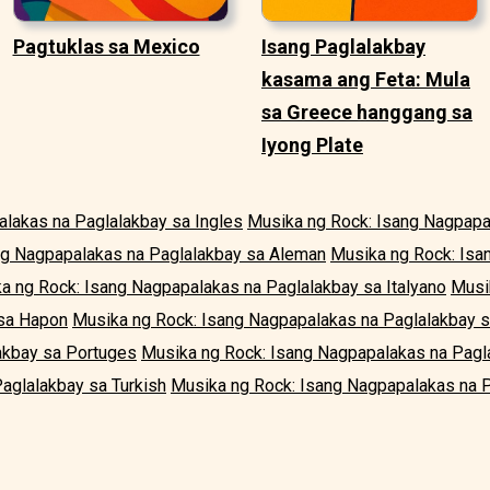
Pagtuklas sa Mexico
Isang Paglalakbay
kasama ang Feta: Mula
sa Greece hanggang sa
Iyong Plate
lakas na Paglalakbay sa Ingles
Musika ng Rock: Isang Nagpapa
ng Nagpapalakas na Paglalakbay sa Aleman
Musika ng Rock: Isa
a ng Rock: Isang Nagpapalakas na Paglalakbay sa Italyano
Musi
 sa Hapon
Musika ng Rock: Isang Nagpapalakas na Paglalakbay 
akbay sa Portuges
Musika ng Rock: Isang Nagpapalakas na Pagl
aglalakbay sa Turkish
Musika ng Rock: Isang Nagpapalakas na P