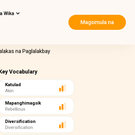
a Wika
Magsimula na
lakas na Paglalakbay
Key Vocabulary
Katulad
Akin
Mapanghimagsik
Rebellious
Diversification
Diversification