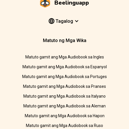
Beelinguapp
Tagalog
Matuto ng Mga Wika
Matuto gamit ang Mga Audiobook sa Ingles
Matuto gamit ang Mga Audiobook sa Espanyol
Matuto gamit ang Mga Audiobook sa Portuges
Matuto gamit ang Mga Audiobook sa Pranses
Matuto gamit ang Mga Audiobook sa Italyano
Matuto gamit ang Mga Audiobook sa Aleman
Matuto gamit ang Mga Audiobook sa Hapon
Matuto gamit ang Mga Audiobook sa Ruso