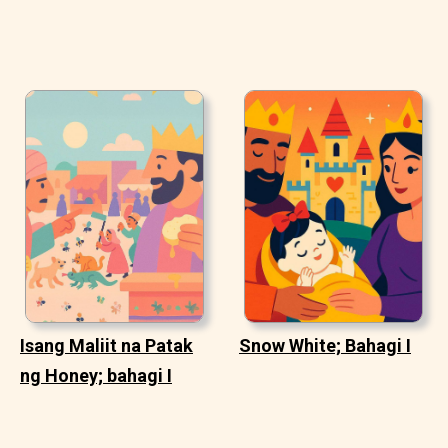
Isang Maliit na Patak
Snow White; Bahagi I
ng Honey; bahagi I