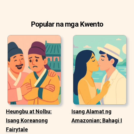
Popular na mga Kwento
Heungbu at Nolbu:
Isang Alamat ng
Isang Koreanong
Amazonian; Bahagi I
Fairytale