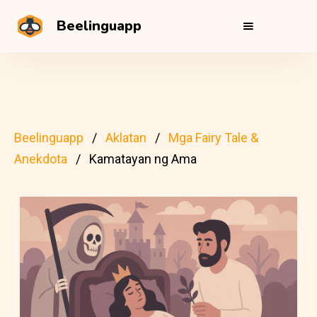
Beelinguapp
Beelinguapp
Aklatan
Mga Fairy Tale &
Anekdota
Kamatayan ng Ama