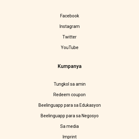
Facebook
Instagram
Twitter
YouTube
Kumpanya
Tungkol sa amin
Redeem coupon
Beelinguapp para sa Edukasyon
Beelinguapp para sa Negosyo
Sa media
Imprint