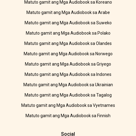
Matuto gamit ang Mga Audiobook sa Koreano
Matuto gamit ang Mga Audiobook sa Arabe
Matuto gamit ang Mga Audiobook sa Suweko
Matuto gamit ang Mga Audiobook sa Polako
Matuto gamit ang Mga Audiobook sa Olandes
Matuto gamit ang Mga Audiobook sa Norwego
Matuto gamit ang Mga Audiobook sa Griyego
Matuto gamit ang Mga Audiobook sa Indones
Matuto gamit ang Mga Audiobook sa Ukrainian
Matuto gamit ang Mga Audiobook sa Tagalog
Matuto gamit ang Mga Audiobook sa Vyetnames
Matuto gamit ang Mga Audiobook sa Finnish
Social