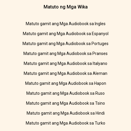
Matuto ng Mga Wika
Matuto gamit ang Mga Audiobook sa Ingles
Matuto gamit ang Mga Audiobook sa Espanyol
Matuto gamit ang Mga Audiobook sa Portuges
Matuto gamit ang Mga Audiobook sa Pranses
Matuto gamit ang Mga Audiobook sa Italyano
Matuto gamit ang Mga Audiobook sa Aleman
Matuto gamit ang Mga Audiobook sa Hapon
Matuto gamit ang Mga Audiobook sa Ruso
Matuto gamit ang Mga Audiobook sa Tsino
Matuto gamit ang Mga Audiobook sa Hindi
Matuto gamit ang Mga Audiobook sa Turko