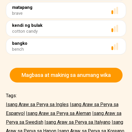
matapang
brave
kendi ng bulak
cotton candy
bangko
bench
Magbasa at makinig sa anumang wika
Tags:
Isang Araw sa Perya sa Ingles
Isang Araw sa Perya sa
Espanyol
Isang Araw sa Perya sa Aleman
Isang Araw sa
Perya sa Swedish
Isang Araw sa Perya sa Italyano
Isang
Araw sa Perya sa Hapon
Isang Araw sa Perya sa Koreano