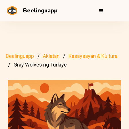
Beelinguapp
Beelinguapp
Aklatan
Kasaysayan & Kultura
Gray Wolves ng Türkiye