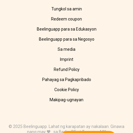
Tungkol sa amin
Redeem coupon
Beelinguapp para sa Edukasyon
Beelinguapp para sa Negosyo
Sa media
Imprint
Refund Policy
Pahayag sa Pagkapribado
Cookie Policy
Makipag-ugnayan
© 2025 Beelinguapp. Lahat ng karapatan ay nakalaan. Ginawa
nang may 🧡 sa Berlin, DE at Tampico, MX