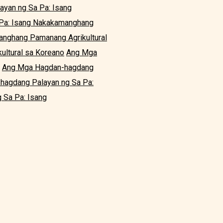
yan ng Sa Pa: Isang
Pa: Isang Nakakamanghang
nghang Pamanang Agrikultural
ltural sa Koreano
Ang Mga
Ang Mga Hagdan-hagdang
hagdang Palayan ng Sa Pa:
 Sa Pa: Isang