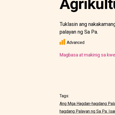
Agrikult
Tuklasin ang nakakamang
palayan ng Sa Pa.
Advanced
Magbasa at makinig sa kwe
Tags:
Ang Mga Hagdan-hagdang Palay
hagdang Palayan ng Sa Pa: Is