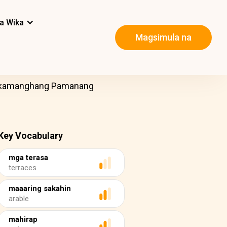
a Wika
Magsimula na
kakamanghang Pamanang
Key Vocabulary
mga terasa
terraces
maaaring sakahin
arable
mahirap