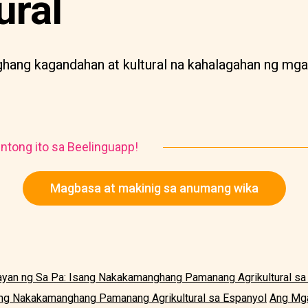
ural
hang kagandahan at kultural na kahalagahan ng mg
ntong ito sa Beelinguapp!
Magbasa at makinig sa anumang wika
an ng Sa Pa: Isang Nakakamanghang Pamanang Agrikultural sa 
ang Nakakamanghang Pamanang Agrikultural sa Espanyol
Ang Mga