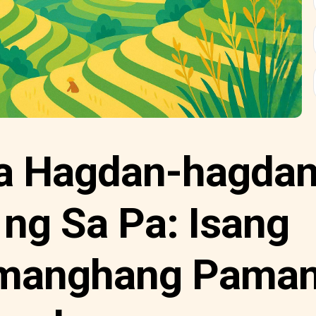
a Hagdan-hagda
 ng Sa Pa: Isang
manghang Pama