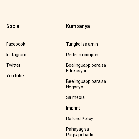
Social
Kumpanya
Facebook
Tungkol sa amin
Instagram
Redeem coupon
Twitter
Beelinguapp para sa
Edukasyon
YouTube
Beelinguapp para sa
Negosyo
Sa media
Imprint
Refund Policy
Pahayag sa
Pagkapribado