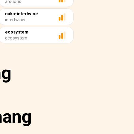
arduous
naka-intertwine
intertwined
ecosystem
ecosystem
ng
nang