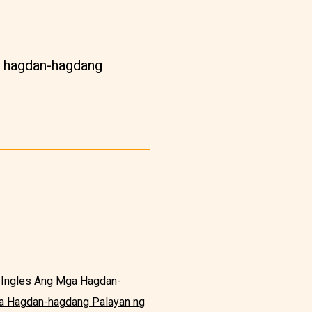
a hagdan-hagdang
Ingles
Ang Mga Hagdan-
 Hagdan-hagdang Palayan ng