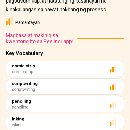
pagsusumikap, at natatanging kasanayan na
kinakailangan sa bawat hakbang ng proseso.
Pamantayan
Magbasa at makinig sa
kwentong ito sa Beelinguapp!
Key Vocabulary
comic strip
comic strip
scriptwriting
scriptwriting
penciling
penciling
inking
inking