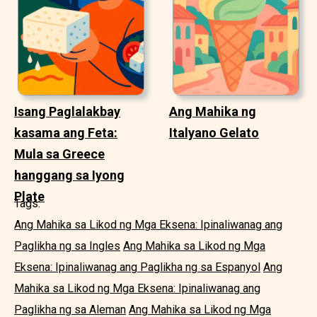
Isang Paglalakbay
Ang Mahika ng
kasama ang Feta:
Italyano Gelato
Mula sa Greece
hanggang sa Iyong
Plate
Tags:
Ang Mahika sa Likod ng Mga Eksena: Ipinaliwanag ang
Paglikha ng sa Ingles
Ang Mahika sa Likod ng Mga
Eksena: Ipinaliwanag ang Paglikha ng sa Espanyol
Ang
Mahika sa Likod ng Mga Eksena: Ipinaliwanag ang
Paglikha ng sa Aleman
Ang Mahika sa Likod ng Mga