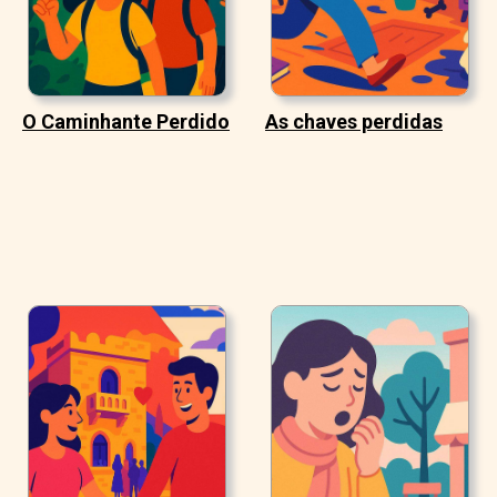
O Caminhante Perdido
As chaves perdidas