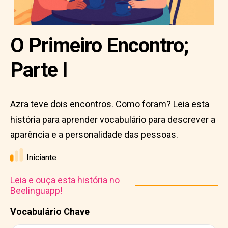
O Primeiro Encontro;
Parte I
Azra teve dois encontros. Como foram? Leia esta
história para aprender vocabulário para descrever a
aparência e a personalidade das pessoas.
Iniciante
Leia e ouça esta história no
Beelinguapp!
Vocabulário Chave