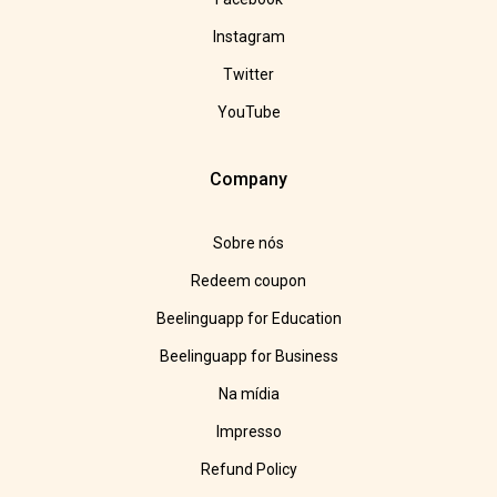
Instagram
Twitter
YouTube
Company
Sobre nós
Redeem coupon
Beelinguapp for Education
Beelinguapp for Business
Na mídia
Impresso
Refund Policy