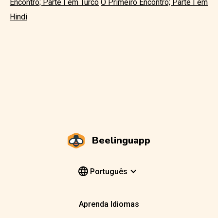
Encontro; Parte I em Turco
O Primeiro Encontro; Parte I em
Hindi
Beelinguapp
Português
Aprenda Idiomas