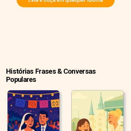
"Primeiro, me diga sobre Daniel, o dentista."
"Bem, eu encontrei Daniel online. Depois de dois meses
conversando, ele me chamou para sair!"
Histórias Frases & Conversas
Populares