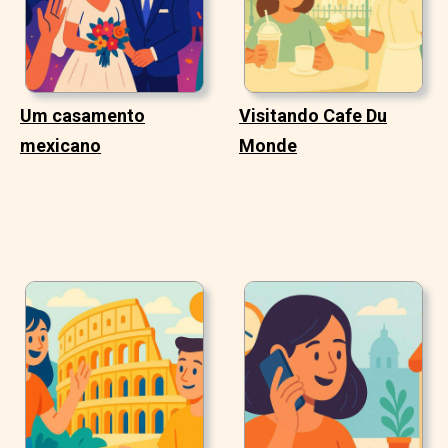
Um casamento
Visitando Cafe Du
mexicano
Monde