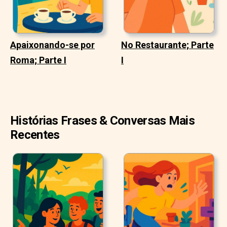
Apaixonando-se por
No Restaurante; Parte
Roma; Parte I
I
Histórias Frases & Conversas Mais
Recentes