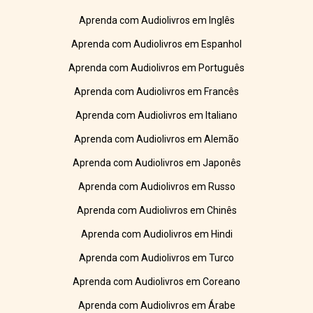
Aprenda com Audiolivros em Inglês
Aprenda com Audiolivros em Espanhol
Aprenda com Audiolivros em Português
Aprenda com Audiolivros em Francês
Aprenda com Audiolivros em Italiano
Aprenda com Audiolivros em Alemão
Aprenda com Audiolivros em Japonês
Aprenda com Audiolivros em Russo
Aprenda com Audiolivros em Chinês
Aprenda com Audiolivros em Hindi
Aprenda com Audiolivros em Turco
Aprenda com Audiolivros em Coreano
Aprenda com Audiolivros em Árabe