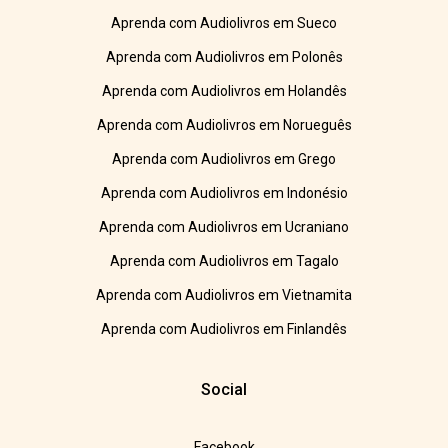
Aprenda com Audiolivros em Sueco
Aprenda com Audiolivros em Polonês
Aprenda com Audiolivros em Holandês
Aprenda com Audiolivros em Norueguês
Aprenda com Audiolivros em Grego
Aprenda com Audiolivros em Indonésio
Aprenda com Audiolivros em Ucraniano
Aprenda com Audiolivros em Tagalo
Aprenda com Audiolivros em Vietnamita
Aprenda com Audiolivros em Finlandês
Social
Facebook