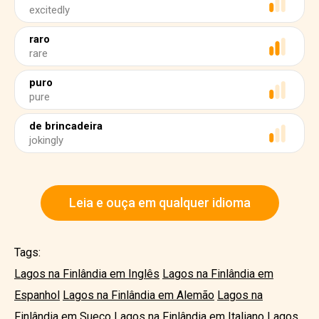
excitedly
raro
rare
puro
pure
de brincadeira
jokingly
Leia e ouça em qualquer idioma
Tags:
Lagos na Finlândia em Inglês
Lagos na Finlândia em
Espanhol
Lagos na Finlândia em Alemão
Lagos na
Finlândia em Sueco
Lagos na Finlândia em Italiano
Lagos