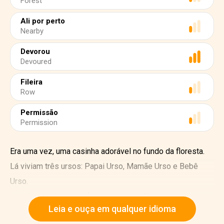
Forest
Ali por perto
Nearby
Devorou
Devoured
Fileira
Row
Permissão
Permission
Era uma vez, uma casinha adorável no fundo da floresta.
Lá viviam três ursos: Papai Urso, Mamãe Urso e Bebê
Urso.
Um dia, os três ursos foram caminhar. Eles deixaram o
Leia e ouça em qualquer idioma
leite quente esfriar em cima da mesa.