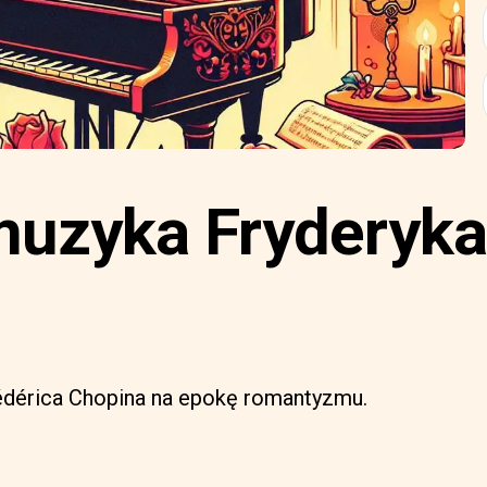
 muzyka Fryderyka
édérica Chopina na epokę romantyzmu.