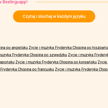
i w Beelinguapp!
Czytaj i słuchaj w każdym języku
ina po angielsku
Życie i muzyka Fryderyka Chopina po hiszpań
 muzyka Fryderyka Chopina po szwedzku
Życie i muzyka Frydery
japońsku
Życie i muzyka Fryderyka Chopina po koreańsku
Życie
 Fryderyka Chopina po francusku
Życie i muzyka Fryderyka Chopi