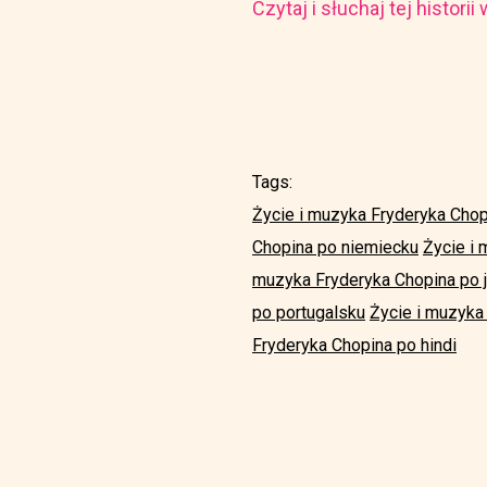
Czytaj i słuchaj tej histori
Tags:
Życie i muzyka Fryderyka Chop
Chopina po niemiecku
Życie i
muzyka Fryderyka Chopina po 
po portugalsku
Życie i muzyka
Fryderyka Chopina po hindi