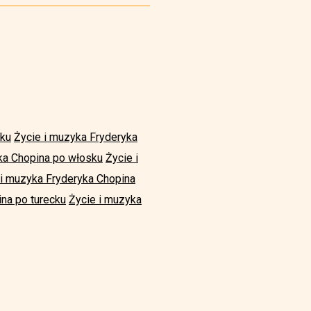
sku
Życie i muzyka Fryderyka
ka Chopina po włosku
Życie i
 i muzyka Fryderyka Chopina
na po turecku
Życie i muzyka