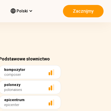
Zacznijmy
Polski
Podstawowe słownictwo
kompozytor
composer
polonezy
polonaises
epicentrum
epicenter